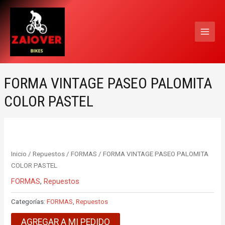
Ir
MAI
al
MEN
contenido
FORMA VINTAGE PASEO PALOMITA
COLOR PASTEL
Inicio
/
Repuestos
/
FORMAS
/ FORMA VINTAGE PASEO PALOMITA
COLOR PASTEL
FORMAS
,
Repuestos
Categorías:
FORMAS
,
Repuestos
AGREGAR A MI PEDIDO