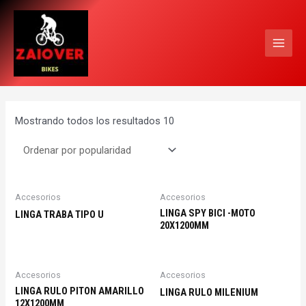
Ir
MAI
al
MEN
contenido
Mostrando todos los resultados 10
Accesorios
Accesorios
LINGA SPY BICI -MOTO
LINGA TRABA TIPO U
20X1200MM
Accesorios
Accesorios
LINGA RULO PITON AMARILLO
LINGA RULO MILENIUM
12X1200MM