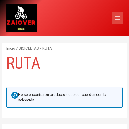
Ir
MAI
al
MEN
contenido
Inicio
/
BICICLETAS
/ RUTA
RUTA
No se encontraron productos que concuerden con la
selección.