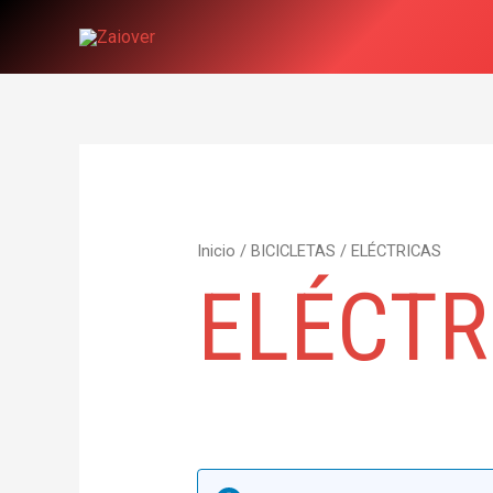
Ir
al
contenido
Inicio
/
BICICLETAS
/ ELÉCTRICAS
ELÉCTR