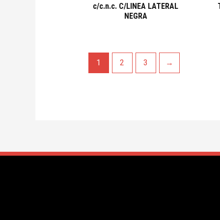
c/c.n.c. C/LINEA LATERAL
NEGRA
1
2
3
→