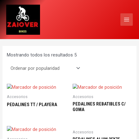
Ir
MAI
al
MEN
contenido
Mostrando todos los resultados 5
Accesorios
Accesorios
PEDALINES REBATIBLES C/
PEDALINES TT / PLAYERA
GOMA
Accesorios