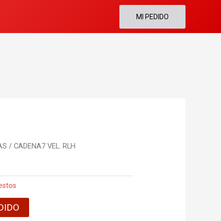
MI PEDIDO
AS
/ CADENA7 VEL. RLH
estos
DIDO