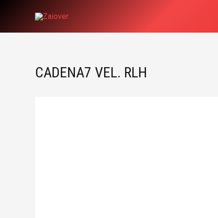
Ir
al
contenido
CADENA7 VEL. RLH