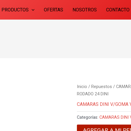
PRODUCTOS
OFERTAS
NOSOTROS
CONTACTO
Inicio
/
Repuestos
/
CAMARA
RODADO 24 DINI
CAMARAS DINI V/GOMA 
Categorías:
CAMARAS DINI
AGREGAR A MI PE