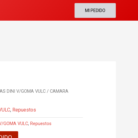
MI PEDIDO
S DINI V/GOMA VULC
/ CAMARA
VULC
,
Repuestos
 V/GOMA VULC
,
Repuestos
DIDO