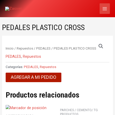
Ir
MAI
al
MEN
contenido
PEDALES PLASTICO CROSS
Inicio
/
Repuestos
/
PEDALES
/ PEDALES PLASTICO CROSS
PEDALES
,
Repuestos
Categorías:
PEDALES
,
Repuestos
AGREGAR A MI PEDIDO
Productos relacionados
PARCHES / CEMENTO/ TG
PRODUCTOS