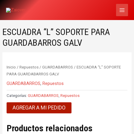
Ir
MAI
al
MEN
contenido
ESCUADRA “L” SOPORTE PARA
GUARDABARROS GALV
Inicio
/
Repuestos
/
GUARDABARROS
/ ESCUADRA “L” SOPORTE
PARA GUARDABARROS GALV
GUARDABARROS
,
Repuestos
Categorías:
GUARDABARROS
,
Repuestos
AGREGAR A MI PEDIDO
Productos relacionados