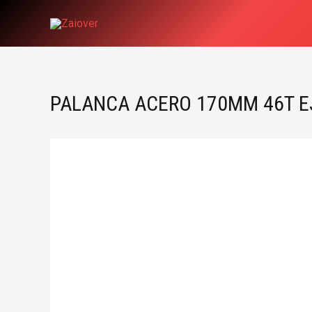
Ir
al
contenido
PALANCA ACERO 170MM 46T E