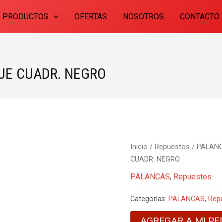
PRODUCTOS
OFERTAS
NOSOTROS
CONTACTO
JE CUADR. NEGRO
Inicio
/
Repuestos
/
PALAN
CUADR. NEGRO
PALANCAS
,
Repuestos
Categorías:
PALANCAS
,
Rep
AGREGAR A MI PE