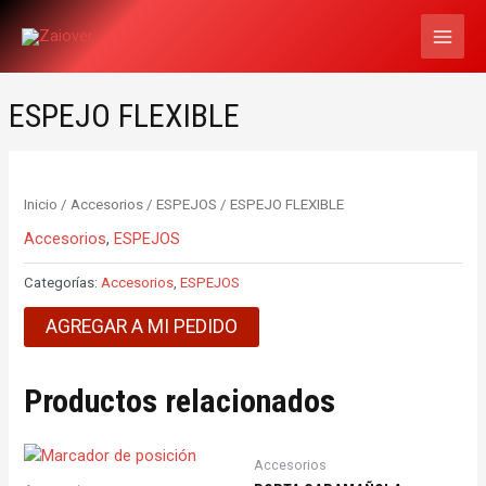
Ir
MAI
al
MEN
contenido
ESPEJO FLEXIBLE
Inicio
/
Accesorios
/
ESPEJOS
/ ESPEJO FLEXIBLE
Accesorios
,
ESPEJOS
Categorías:
Accesorios
,
ESPEJOS
AGREGAR A MI PEDIDO
Productos relacionados
Accesorios