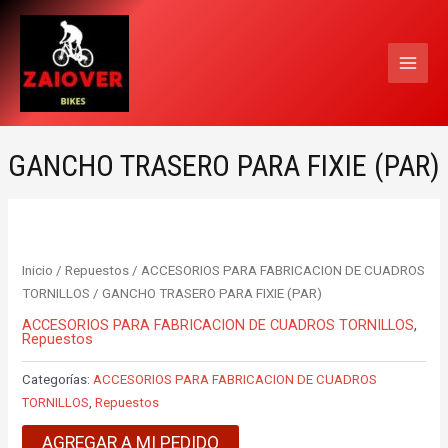
Ir
MAI
al
MEN
contenido
GANCHO TRASERO PARA FIXIE (PAR)
Inicio
/
Repuestos
/
ACCESORIOS PARA FABRICACION DE CUADROS
TORNILLOS
/ GANCHO TRASERO PARA FIXIE (PAR)
ACCESORIOS PARA FABRICACION DE CUADROS TORNILLOS
,
Repuestos
Categorías:
ACCESORIOS PARA FABRICACION DE CUADROS
TORNILLOS
,
Repuestos
AGREGAR A MI PEDIDO