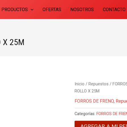
PRODUCTOS
OFERTAS
NOSOTROS
CONTACTO
 X 25M
Inicio
/
Repuestos
/
FORROS
ROLLO X 25M
FORROS DE FRENO
,
Repu
Categorías:
FORROS DE FRE
AGREGAR A MI PE