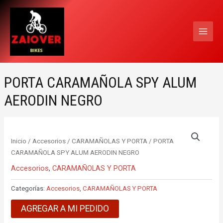
Ir
MAI
al
MEN
contenido
PORTA CARAMAÑOLA SPY ALUM
AERODIN NEGRO
Inicio
/
Accesorios
/
CARAMAÑOLAS Y PORTA
/ PORTA
CARAMAÑOLA SPY ALUM AERODIN NEGRO
Accesorios
,
CARAMAÑOLAS Y PORTA
Categorías:
Accesorios
,
CARAMAÑOLAS Y PORTA
AGREGAR A MI PEDIDO