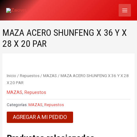
Ir
MAI
al
MEN
contenido
MAZA ACERO SHUNFENG X 36 Y X
28 X 20 PAR
Inicio
/
Repuestos
/
MAZAS
/ MAZA ACERO SHUNFENG X 36 Y X 28
X 20 PAR
MAZAS
,
Repuestos
Categorías:
MAZAS
,
Repuestos
AGREGAR A MI PEDIDO