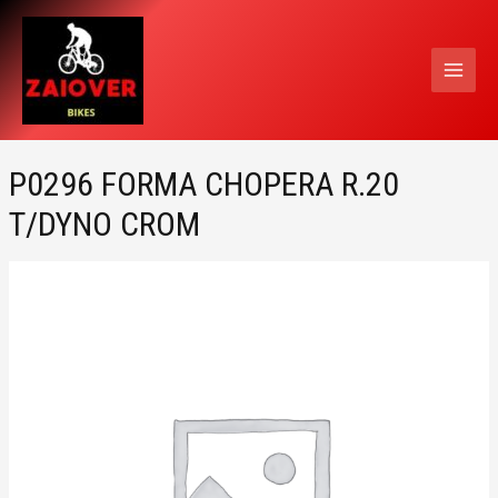
Ir
MAI
al
MEN
contenido
P0296 FORMA CHOPERA R.20
T/DYNO CROM