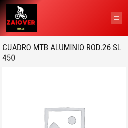
Ir
MAI
al
MEN
contenido
CUADRO MTB ALUMINIO ROD.26 SL
450