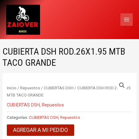
Ir
MAI
al
MEN
contenido
CUBIERTA DSH ROD.26X1.95 MTB
TACO GRANDE
Inicio
/
Repuestos
/
CUBIERTAS DSH
/ CUBIERTA DSH ROD.26X1.95
MTB TACO GRANDE
CUBIERTAS DSH
,
Repuestos
Categorías:
CUBIERTAS DSH
,
Repuestos
AGREGAR A MI PEDIDO