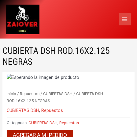
Ir
MAI
al
MEN
contenido
CUBIERTA DSH ROD.16X2.125
NEGRAS
Inicio
/
Repuestos
/
CUBIERTAS DSH
/ CUBIERTA DSH
ROD.16X2.125 NEGRAS
CUBIERTAS DSH
,
Repuestos
Categorías:
CUBIERTAS DSH
,
Repuestos
AGREGAR A MI PEDIDO