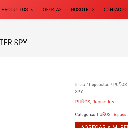
PRODUCTOS
OFERTAS
NOSOTROS
CONTACTO
TER SPY
Inicio
/
Repuestos
/
PUÑOS
SPY
PUÑOS
,
Repuestos
Categorías:
PUÑOS
,
Repues
AGREGAR A MI PE