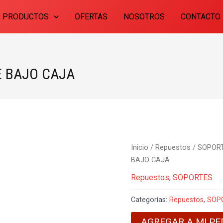
PRODUCTOS
OFERTAS
NOSOTROS
CONTACTO
E BAJO CAJA
Inicio
/
Repuestos
/
SOPOR
BAJO CAJA
Repuestos
,
SOPORTES
Categorías:
Repuestos
,
SOP
AGREGAR A MI PE