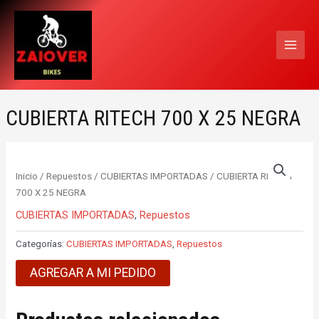
Ir
MAI
al
MEN
contenido
CUBIERTA RITECH 700 X 25 NEGRA
Inicio
/
Repuestos
/
CUBIERTAS IMPORTADAS
/ CUBIERTA RITECH
700 X 25 NEGRA
CUBIERTAS IMPORTADAS
,
Repuestos
Categorías:
CUBIERTAS IMPORTADAS
,
Repuestos
AGREGAR A MI PEDIDO