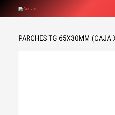
Ir
al
contenido
PARCHES TG 65X30MM (CAJA X