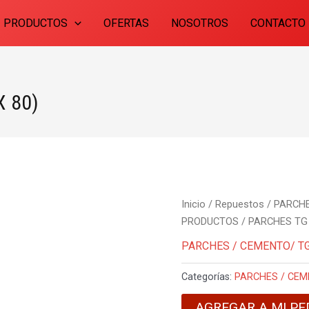
PRODUCTOS
OFERTAS
NOSOTROS
CONTACTO
 80)
Inicio
/
Repuestos
/
PARCHE
PRODUCTOS
/ PARCHES TG
PARCHES / CEMENTO/ T
Categorías:
PARCHES / CE
AGREGAR A MI PE