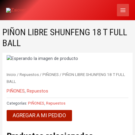
Ir
MAI
al
MEN
contenido
PIÑON LIBRE SHUNFENG 18 T FULL
BALL
Inicio
/
Repuestos
/
PIÑONES
/ PIÑON LIBRE SHUNFENG 18 T FULL
BALL
PIÑONES
,
Repuestos
Categorías:
PIÑONES
,
Repuestos
AGREGAR A MI PEDIDO