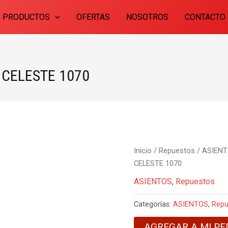
PRODUCTOS
OFERTAS
NOSOTROS
CONTACTO
 CELESTE 1070
Inicio
/
Repuestos
/
ASIEN
CELESTE 1070
ASIENTOS
,
Repuestos
Categorías:
ASIENTOS
,
Repu
AGREGAR A MI PE