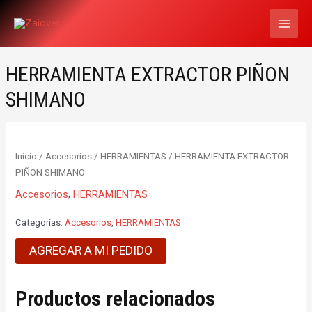
Ir
MAI
al
MEN
contenido
HERRAMIENTA EXTRACTOR PIÑON
SHIMANO
Inicio
/
Accesorios
/
HERRAMIENTAS
/ HERRAMIENTA EXTRACTOR
PIÑON SHIMANO
Accesorios
,
HERRAMIENTAS
Categorías:
Accesorios
,
HERRAMIENTAS
AGREGAR A MI PEDIDO
Productos relacionados