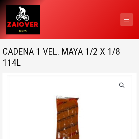
Ir
MAI
al
MEN
contenido
CADENA 1 VEL. MAYA 1/2 X 1/8
114L