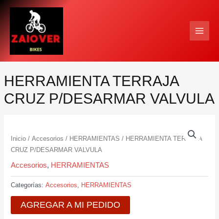
Ir
MAIN
al
MEN
contenido
HERRAMIENTA TERRAJA
CRUZ P/DESARMAR VALVULA
Inicio
/
Accesorios
/
HERRAMIENTAS
/ HERRAMIENTA TERRAJA
CRUZ P/DESARMAR VALVULA
Accesorios
,
HERRAMIENTAS
Categorías:
Accesorios
,
HERRAMIENTAS
AGREGAR A MI PEDIDO