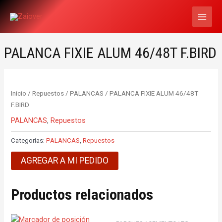
Ir
MAI
al
MEN
contenido
PALANCA FIXIE ALUM 46/48T F.BIRD
Inicio
/
Repuestos
/
PALANCAS
/ PALANCA FIXIE ALUM 46/48T
F.BIRD
PALANCAS
,
Repuestos
Categorías:
PALANCAS
,
Repuestos
AGREGAR A MI PEDIDO
Productos relacionados