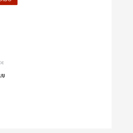
DE
C/U