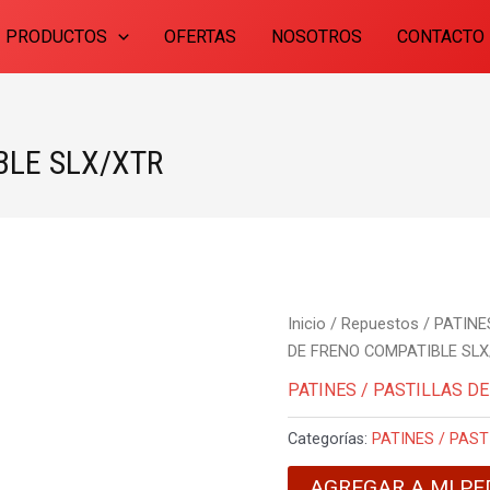
PRODUCTOS
OFERTAS
NOSOTROS
CONTACTO
BLE SLX/XTR
Inicio
/
Repuestos
/
PATINE
DE FRENO COMPATIBLE SL
PATINES / PASTILLAS D
Categorías:
PATINES / PAST
AGREGAR A MI PE