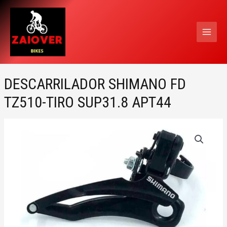
Ir
MAI
al
MEN
contenido
DESCARRILADOR SHIMANO FD
TZ510-TIRO SUP31.8 APT44