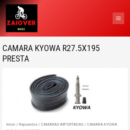
Ir
MAI
al
MEN
contenido
CAMARA KYOWA R27.5X195
PRESTA
Inicio
/
Repuestos
/
CAMARAS IMPORTADAS
/ CAMARA KYOWA