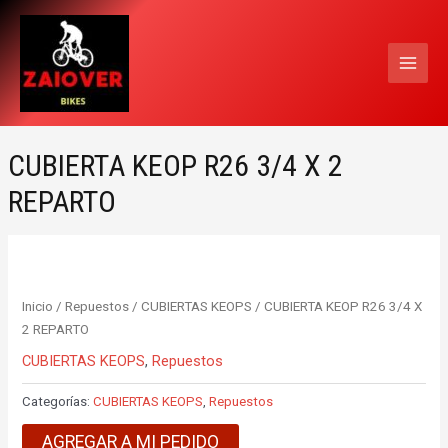
Ir
MAI
al
MEN
contenido
CUBIERTA KEOP R26 3/4 X 2
REPARTO
Inicio
/
Repuestos
/
CUBIERTAS KEOPS
/ CUBIERTA KEOP R26 3/4 X
2 REPARTO
CUBIERTAS KEOPS
,
Repuestos
Categorías:
CUBIERTAS KEOPS
,
Repuestos
AGREGAR A MI PEDIDO