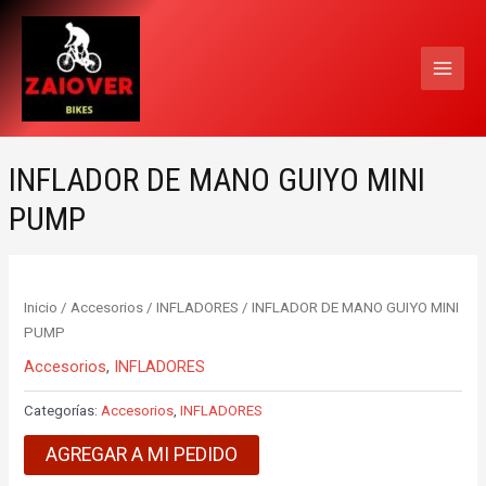
Ir
MAI
al
MEN
contenido
INFLADOR DE MANO GUIYO MINI
PUMP
Inicio
/
Accesorios
/
INFLADORES
/ INFLADOR DE MANO GUIYO MINI
PUMP
Accesorios
,
INFLADORES
Categorías:
Accesorios
,
INFLADORES
AGREGAR A MI PEDIDO