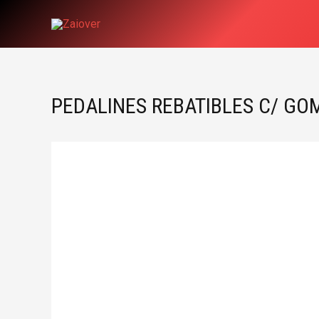
Ir
al
contenido
PEDALINES REBATIBLES C/ GO