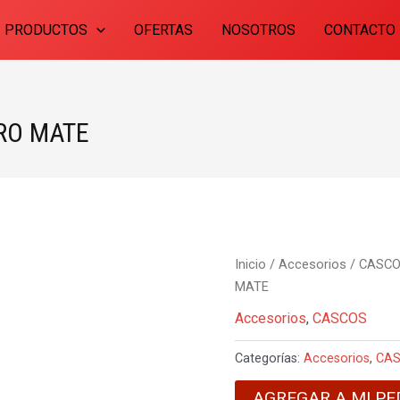
PRODUCTOS
OFERTAS
NOSOTROS
CONTACTO
RO MATE
Inicio
/
Accesorios
/
CASC
MATE
Accesorios
,
CASCOS
Categorías:
Accesorios
,
CA
AGREGAR A MI PE