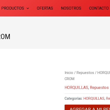
PRODUCTOS
OFERTAS
NOSOTROS
CONTACTO
CROM
Inicio
/
Repuestos
/
HORQU
CROM
HORQUILLAS
,
Repuestos
Categorías:
HORQUILLAS
,
Re
AGREGAR A MI PE