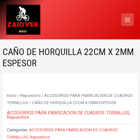
Ir
MAI
al
MEN
contenido
CAÑO DE HORQUILLA 22CM X 2MM
ESPESOR
Inicio
/
Repuestos
/
ACCESORIOS PARA FABRICACION DE CUADROS
TORNILLOS
/ CAÑO DE HORQUILLA 22CM X 2MM ESPESOR
ACCESORIOS PARA FABRICACION DE CUADROS TORNILLOS
,
Repuestos
Categorías:
ACCESORIOS PARA FABRICACION DE CUADROS
TORNILLOS
,
Repuestos