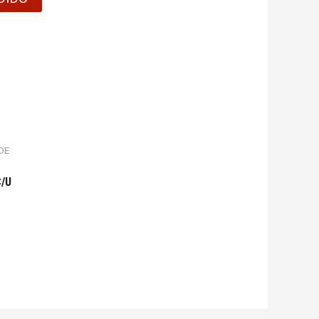
DE
C/U