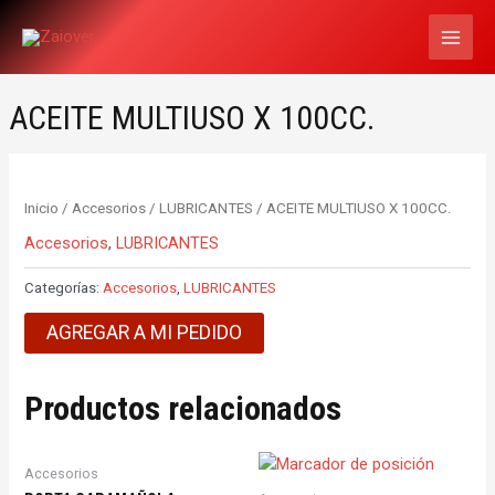
Ir
MAI
al
MEN
contenido
ACEITE MULTIUSO X 100CC.
Inicio
/
Accesorios
/
LUBRICANTES
/ ACEITE MULTIUSO X 100CC.
Accesorios
,
LUBRICANTES
Categorías:
Accesorios
,
LUBRICANTES
AGREGAR A MI PEDIDO
Productos relacionados
Accesorios