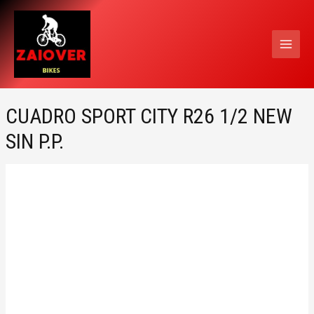
Ir
MAI
al
MEN
contenido
CUADRO SPORT CITY R26 1/2 NEW
SIN P.P.