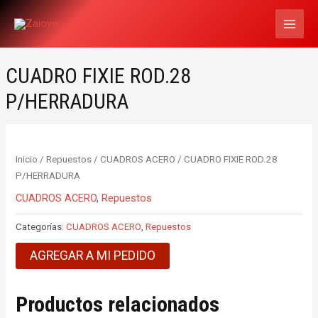
Ir
MAI
al
MEN
contenido
CUADRO FIXIE ROD.28
P/HERRADURA
Inicio
/
Repuestos
/
CUADROS ACERO
/ CUADRO FIXIE ROD.28
P/HERRADURA
CUADROS ACERO
,
Repuestos
Categorías:
CUADROS ACERO
,
Repuestos
AGREGAR A MI PEDIDO
Productos relacionados