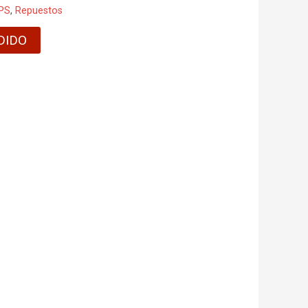
PS
,
Repuestos
DIDO