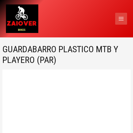
Ir
MAI
al
MEN
contenido
GUARDABARRO PLASTICO MTB Y
PLAYERO (PAR)