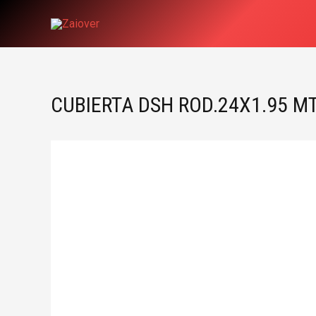
Ir
al
contenido
CUBIERTA DSH ROD.24X1.95 M