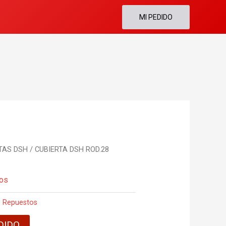
MI PEDIDO
TAS DSH
/ CUBIERTA DSH ROD.28
os
,
Repuestos
DIDO