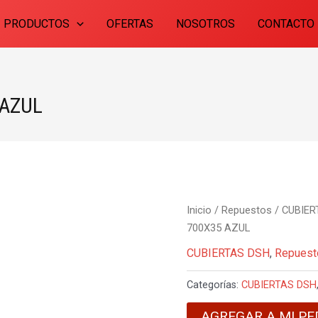
PRODUCTOS
OFERTAS
NOSOTROS
CONTACTO
 AZUL
Inicio
/
Repuestos
/
CUBIER
700X35 AZUL
CUBIERTAS DSH
,
Repuest
Categorías:
CUBIERTAS DSH
AGREGAR A MI PE