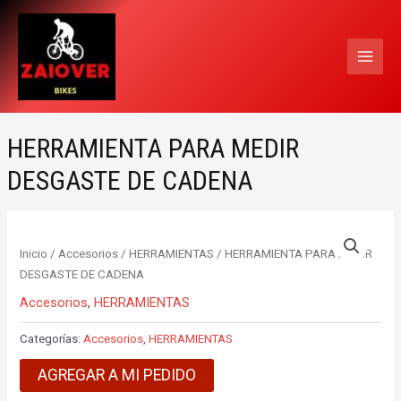
Ir
MAI
al
MEN
contenido
HERRAMIENTA PARA MEDIR
DESGASTE DE CADENA
Inicio
/
Accesorios
/
HERRAMIENTAS
/ HERRAMIENTA PARA MEDIR
DESGASTE DE CADENA
Accesorios
,
HERRAMIENTAS
Categorías:
Accesorios
,
HERRAMIENTAS
AGREGAR A MI PEDIDO