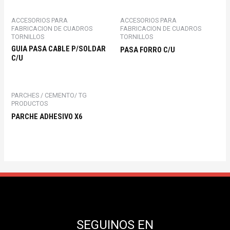
ACCESORIOS PARA
ACCESORIOS PARA
FABRICACION DE CUADROS
FABRICACION DE CUADROS
TORNILLOS
TORNILLOS
GUIA PASA CABLE P/SOLDAR
PASA FORRO C/U
C/U
PARCHES / CEMENTO/ TG
PRODUCTOS
PARCHE ADHESIVO X6
SEGUINOS EN