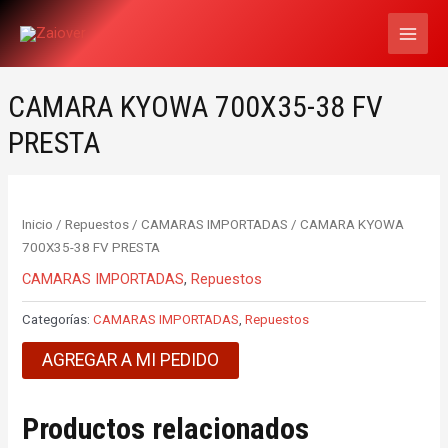
Ir
MAI
al
MEN
contenido
CAMARA KYOWA 700X35-38 FV
PRESTA
Inicio
/
Repuestos
/
CAMARAS IMPORTADAS
/ CAMARA KYOWA
700X35-38 FV PRESTA
CAMARAS IMPORTADAS
,
Repuestos
Categorías:
CAMARAS IMPORTADAS
,
Repuestos
AGREGAR A MI PEDIDO
Productos relacionados