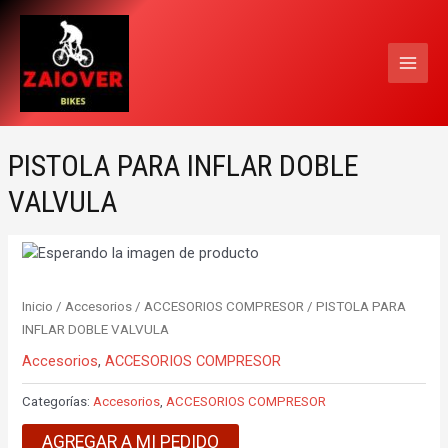
Ir
MAI
al
MEN
contenido
PISTOLA PARA INFLAR DOBLE
VALVULA
Inicio
/
Accesorios
/
ACCESORIOS COMPRESOR
/ PISTOLA PARA
INFLAR DOBLE VALVULA
Accesorios
,
ACCESORIOS COMPRESOR
Categorías:
Accesorios
,
ACCESORIOS COMPRESOR
AGREGAR A MI PEDIDO